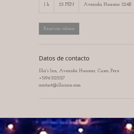
soles
1 h
1
25 PEN
Avenida Huascar 224B
peruanos
Reservar ahora
Datos de contacto
Illa's Inn, Avenida Huascar, Cusco, Perú
+51963125127
contact@illasinn.com