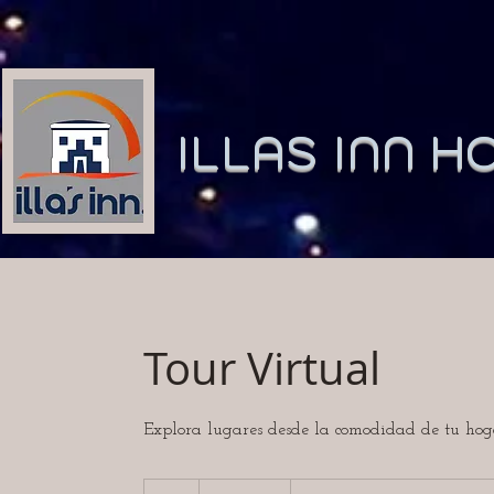
ILLAS INN H
Tour Virtual
Explora lugares desde la comodidad de tu hog
25